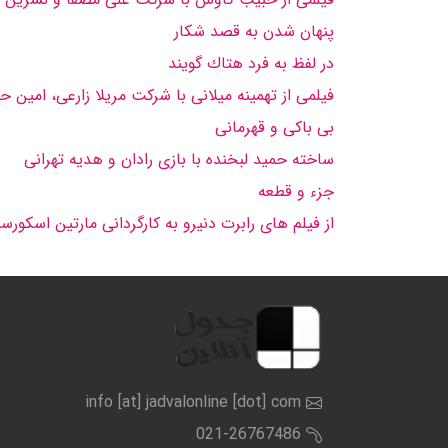
پنهان شدن به قصد شكار
در لفظ به فرد هتاك گویند
فیلمی از تهمینه میلانی با شركت مریلا زارعی، امین حی
بی باكی و قهرمانی
ساخته حمید لبخنده با بازی رادان و هدیه تهرانی
جزء و قطعه
از فیلم های رابرت دنیرو به كارگردانی مارتین اسكورسی
info [at] jadvalonline [dot] com
021-26767486