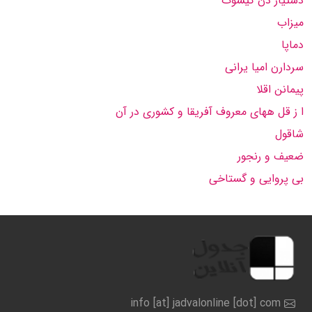
دستیار دن كیشوت
میزاب
دماپا
سردارن امیا یرانی
پیمانن اقلا
ا ز قل ههای معروف آفریقا و كشوری در آن
شاقول
ضعیف و رنجور
بی پروایی و گستاخی
info [at] jadvalonline [dot] com