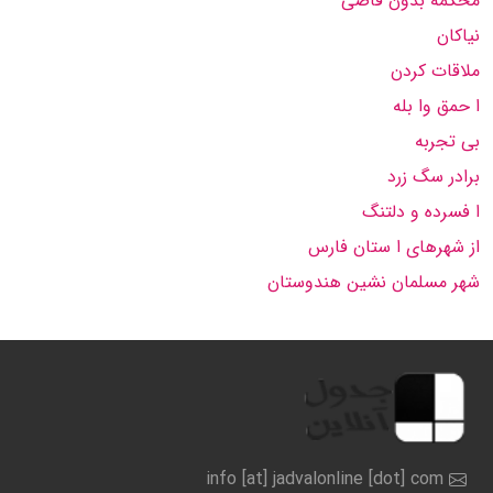
محكمه بدون قاضی
نیاكان
ملاقات كردن
ا حمق وا بله
بی تجربه
برادر سگ زرد
ا فسرده و دلتنگ
از شهرهای ا ستان فارس
شهر مسلمان نشین هندوستان
info [at] jadvalonline [dot] com