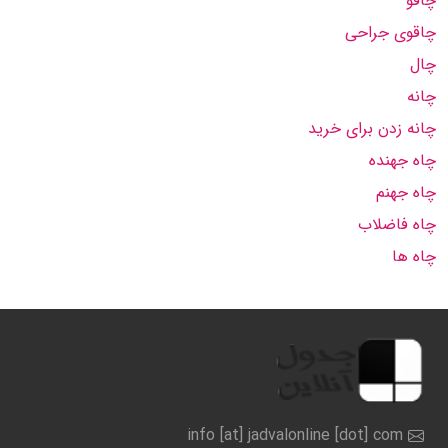
چاقو
چاقوی جراحی
چال
چانه
چانه زدن برای خرید
چاه جهنده
چاه جهنم
چاه فاضلاب
چاه ها
info [at] jadvalonline [dot] com