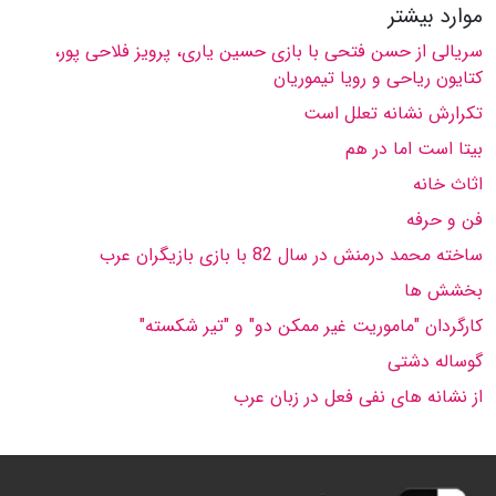
موارد بیشتر
سریالى از حسن فتحى با بازى حسین یارى، پرویز فلاحى پور،
كتایون ریاحى و رویا تیموریان
تكرارش نشانه تعلل است
بیتا است اما در هم
اثاث خانه
فن و حرفه
ساخته محمد درمنش در سال 82 با بازى بازیگران عرب
بخشش ها
کارگردان "ماموریت غیر ممکن دو" و "تیر شکسته"
گوساله دشتى
از نشانه هاى نفى فعل در زبان عرب