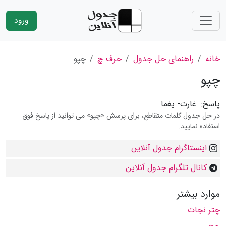
ورود
خانه
راهنمای حل جدول
حرف چ
چپو
چپو
پاسخ:
غارت- یغما
در حل جدول کلمات متقاطع، برای پرسش «چپو» می توانید از پاسخ فوق
استفاده نمایید.
اینستاگرام جدول آنلاین
کانال تلگرام جدول آنلاین
موارد بیشتر
چتر نجات