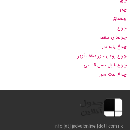
چچ
چخ
چخماق
چراغ
چراغدان سقف
چراغ پایه دار
چراغ روغن سوز سقف آویز
چراغ قابل حمل قدیمی
چراغ نفت سوز
info [at] jadvalonline [dot] com