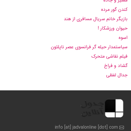
مسیر و جاده
کندن گور مرده
بازیگر خانم سریال مسافری از هند
حیوان ورزشکار !
اسوه
سیاستمدار حیله گر فرانسوی عصر ناپلئون
فیلم نقاشی متحرک
گشاد و فراخ
جدال لفظی
info [at] jadvalonline [dot] com