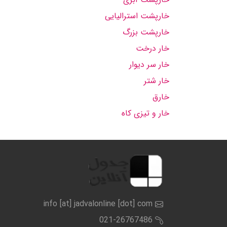
خارپشت استرالیایی
خارپشت بزرگ
خار درخت
خار سر دیوار
خار شتر
خارق
خار و تیزی کاه
info [at] jadvalonline [dot] com
021-26767486