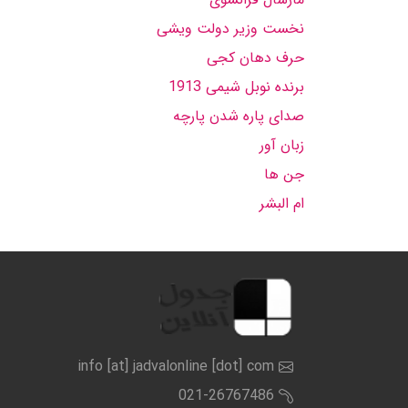
نخست وزیر دولت ویشی
حرف دهان کجی
برنده نوبل شیمی 1913
صدای پاره شدن پارچه
زبان آور
جن ها
ام البشر
info [at] jadvalonline [dot] com
021-26767486