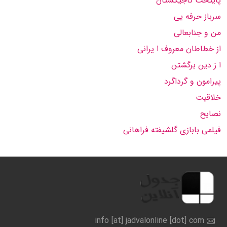
پایتخت تاجیكستان
سرباز حرفه یی
من و جنابعالی
از خطاطان معروف ا یرانی
ا ز دین برگشتن
پیرامون و گرداگرد
خلاقیت
نصایح
فیلمی بابازی گلشیفته فراهانی
info [at] jadvalonline [dot] com