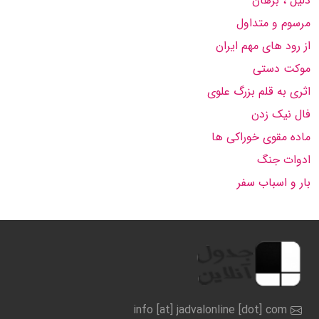
دليل ، برهان
مرسوم و متداول
از رود های مهم ایران
موکت دستی
اثری به قلم بزرگ علوی
فال نیک زدن
ماده مقوی خوراکی ها
ادوات جنگ
بار و اسباب سفر
info [at] jadvalonline [dot] com