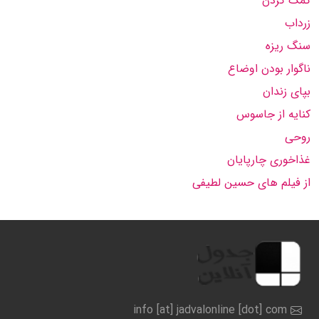
کمک کردن
زرداب
سنگ ریزه
ناگوار بودن اوضاع
بپای زندان
کنایه از جاسوس
روحی
غذاخوری چارپایان
از فیلم های حسین لطیفی
info [at] jadvalonline [dot] com