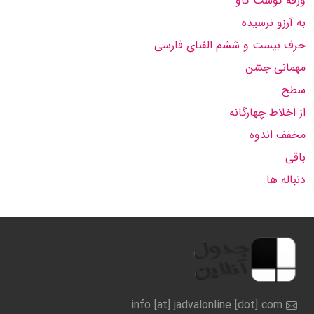
ورقه گوشت گاو
به آرزو نرسیده
حرف بیست و ششم الفبای فارسی
مهمانی جشن
سطح
از اخلاط چهارگانه
مخفف اندوه
باقی
دنباله ها
info [at] jadvalonline [dot] com