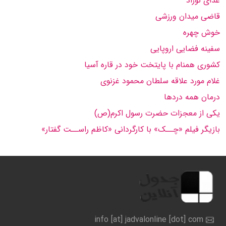
غذای نوزاد
قاضی میدان ورزشی
خوش چهره
سفینه فضایی اروپایی
کشوری همنام با پایتخت خود در قاره آسیا
غلام مورد علاقه سلطان محمود غزنوی
درمان همه دردها
یکی از معجزات حضرت رسول اکرم(ص)
بازیگر فیلم «چــک» با کارگردانی «کاظم راســت گفتار»
info [at] jadvalonline [dot] com