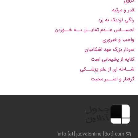
کروی
قدر و مرتبه
رنگی نزدیک به زرد
احســاس عــدم تمایــل بــه خــوردن
واجب و ضروری
سردار بزرگ عهد اشکانیان
کنایه از پشیمانی است
شــاخه ای از علم پزشــکی
گرفتار و اســیر محبت
info [at] jadvalonline [dot] com