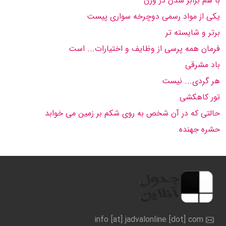
با هم برابر شدن در وزن
یكی از مواد رسمی دوچرخه سواری پیست
برتر و شایسته تر
فرمان همه پرسی از وظایف و اختیارات... است
باد مشرقی
هر گردی... نیست
تور كاهكشی
حالتی كه در آن شخص به روی شكم بر زمین می خوابد
حشره جهنده
info [at] jadvalonline [dot] com