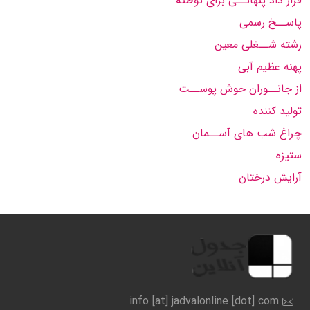
قرار داد پنهانــی برای توطئه
پاســخ رسمی
رشته شــغلی معین
پهنه عظیم آبی
از جانــوران خوش پوســت
تولید کننده
چراغ شب های آســمان
ستیزه
آرایش درختان
info [at] jadvalonline [dot] com