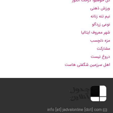
گل خوشبو، درخت انگور
ورزش ذهنی
نیم تنه زنانه
نوعی زردآلو
شهر معروف ایتالیا
مزه دلچسب
مشاركت
دروغ نیست
اهل سرزمین شگفتی هاست
info [at] jadvalonline [dot] com