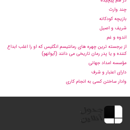
در هم پیچیده
چند وارث
بازیچه كودكانه
شریف و اصیل
اندوه و غم
از برجسته ترین چهره های رمانتیسم انگلیس كه او را اغلب ابداع
كننده و یا پدر رمان تاریخی می دانند (آیوانهو)
مؤسسه امداد جهانی
دارای اعتبار و شرف
وادار ساختن كسی به انجام كاری