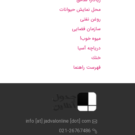
محل نمایش حیوانات
روغن نفتی
سازمان فضایی
میوه خوب!
دریاچه آسیا
خنك
فهرست راهنما
info [at] jadvalonline [dot] com
021-26767486