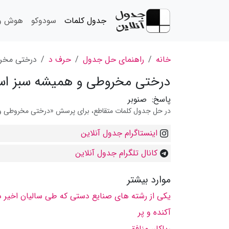
جدول کلمات
سودوکو
هوش و 
خانه
راهنمای حل جدول
حرف د
درختی مخرو
درختی مخروطی و همیشه سبز است
پاسخ:
صنوبر
در حل جدول کلمات متقاطع، برای پرسش «درختی مخروطی و همی
اینستاگرام جدول آنلاین
کانال تلگرام جدول آنلاین
موارد بیشتر
یكی از رشته های صنایع دستی كه طی سالیان اخیر در
آكنده و پر
ریاكار، منافق