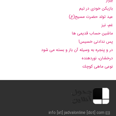
بیزار
بازیكن خودی در تیم
عید تولد حضرت مسیح(ع)
غم، نیز
ماشین حساب قدیمی ها
پس ندادنی خسیس!
در و پنجره به وسیله آن باز و بسته می شود
درخشان، نوردهنده
نوعی ماهی كوچك
info [at] jadvalonline [dot] com