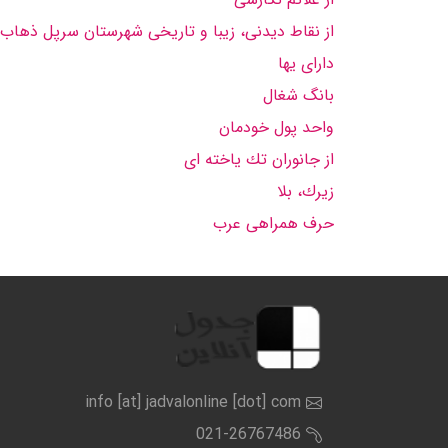
از نقاط دیدنی، زیبا و تاریخی شهرستان سرپل ذهاب 
دارای یها
بانگ شغال
واحد پول خودمان
از جانوران تك یاخته ای
زیرك، بلا
حرف همراهی عرب
info [at] jadvalonline [dot] com
021-26767486