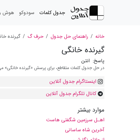
جدول کلمات
سودوکو
هوش و 
خانه
راهنمای حل جدول
حرف گ
گیرنده خا
گیرنده خانگی
پاسخ:
انتن
در حل جدول کلمات متقاطع، برای پرسش «گیرنده خانگی» می تو
اینستاگرام جدول آنلاین
کانال تلگرام جدول آنلاین
موارد بیشتر
اهـل سرزمین شگفتی هاست
آخرین شاه ساسانی
از علائم نگارشی