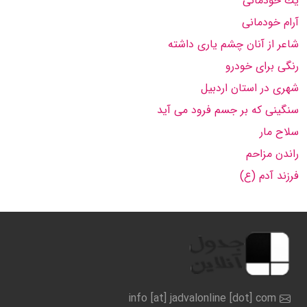
یك خودمانی
آرام خودمانی
شاعر از آنان چشم یاری داشته
رنگی برای خودرو
شهری در استان اردبیل
سنگینی كه بر جسم فرود می آید
سلاح مار
راندن مزاحم
فرزند آدم (ع)
info [at] jadvalonline [dot] com