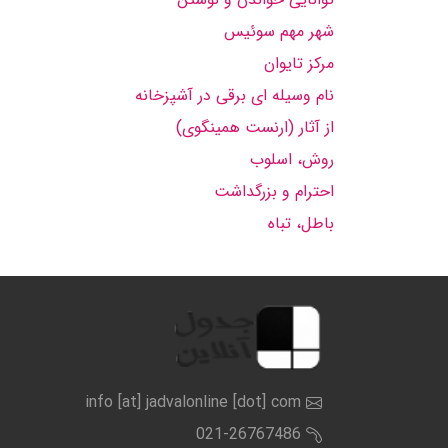
شهر مهم سوئیس
مركز تایوان
نام وسیله ای برقی در آشپزخانه
از آثار (ارنست همینگوی)
روش، اسلوب
احترام و بزرگداشت
باطل، تباه
info [at] jadvalonline [dot] com
021-26767486