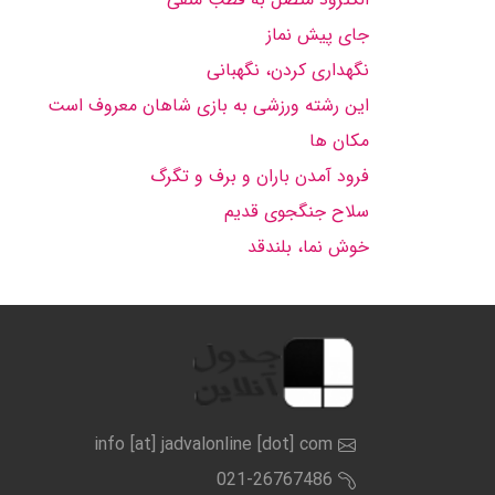
جای پیش نماز
نگهداری كردن، نگهبانی
این رشته ورزشی به بازی شاهان معروف است
مكان ها
فرود آمدن باران و برف و تگرگ
سلاح جنگجوی قدیم
خوش نما، بلندقد
info [at] jadvalonline [dot] com
021-26767486