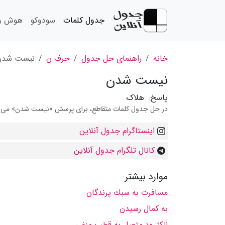
جدول کلمات
سودوکو
هوش و 
خانه
راهنمای حل جدول
حرف ن
نیست شدن
نیست شدن
پاسخ:
هلاک
در حل جدول کلمات متقاطع، برای پرسش «نیست شدن» می توان
اینستاگرام جدول آنلاین
کانال تلگرام جدول آنلاین
موارد بیشتر
مسافرت به سبك پرندگان
به كمال رسیدن
الكترود متصل به قطب منفی