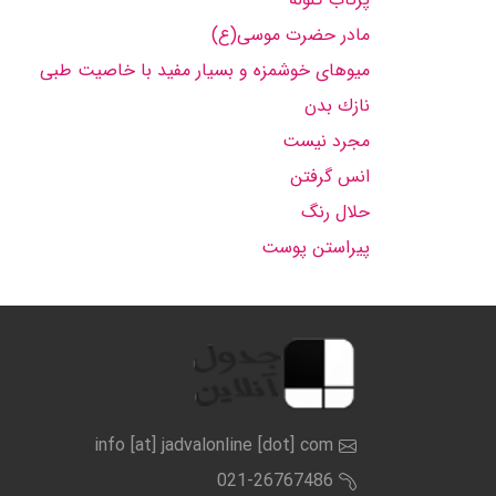
مادر حضرت موسی(ع)
میوهای خوشمزه و بسیار مفید با خاصیت طبی
نازك بدن
مجرد نیست
انس گرفتن
حلال رنگ
پیراستن پوست
info [at] jadvalonline [dot] com
021-26767486