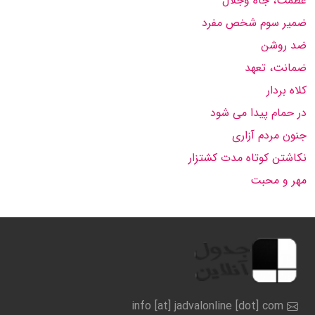
عظمت، جاه وجلال
ضمیر سوم شخص مفرد
ضد روشن
ضمانت، تعهد
کلاه بردار
در حمام پیدا می شود
جنون مردم آزاری
نكاشتن كوتاه مدت كشتزار
مهر و محبت
info [at] jadvalonline [dot] com