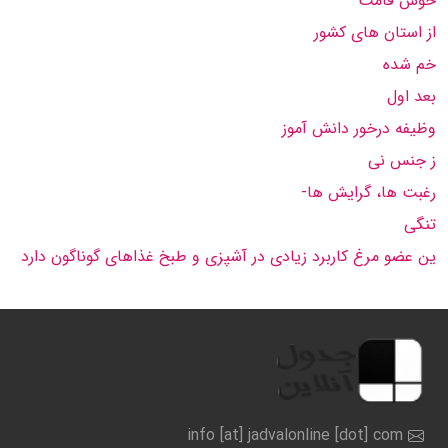
خوش قامت
از استان های كشور
خم شده
بعد اول
وظیفه درخور دانش آموز
ز جنس نی
رغبت ها، گرایش ها-
تنگی
ین عضو مرغ كاربرد زیادی در آشپزی و طبخ غذاهای گوناگون دارد
info [at] jadvalonline [dot] com