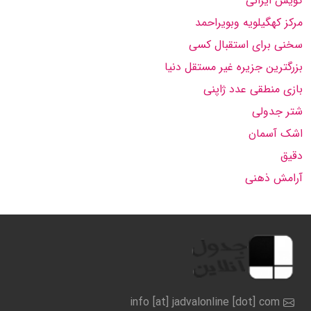
گویش ایرانی
مرکز کهگیلویه وبویراحمد
سخنی برای استقبال کسی
بزرگترین جزیره غیر مستقل دنیا
بازی منطقی عدد ژاپنی
شتر جدولی
اشک آسمان
دقیق
آرامش ذهنی
info [at] jadvalonline [dot] com