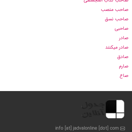
صاحب کتاب المجسطی
صاحب منصب
صاحب نسق
صاحبی
صادر
صادر میکنند
صادق
صارم
صاع
info [at] jadvalonline [dot] com