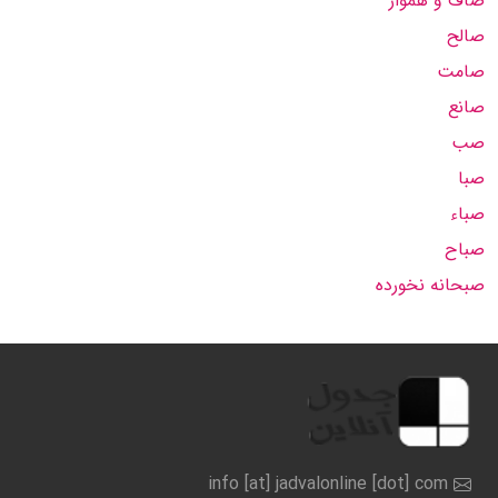
صاف و هموار
صالح
صامت
صانع
صب
صبا
صباء
صباح
صبحانه نخورده
info [at] jadvalonline [dot] com