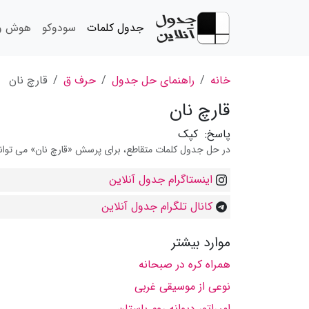
جدول کلمات
سودوکو
هوش و 
خانه
راهنمای حل جدول
حرف ق
قارچ نان
قارچ نان
پاسخ:
کپک
در حل جدول کلمات متقاطع، برای پرسش «قارچ نان» می توانید 
اینستاگرام جدول آنلاین
کانال تلگرام جدول آنلاین
موارد بیشتر
همراه كره در صبحانه
نوعی از موسیقی غربی
امپراتور دیوانه روم باستان