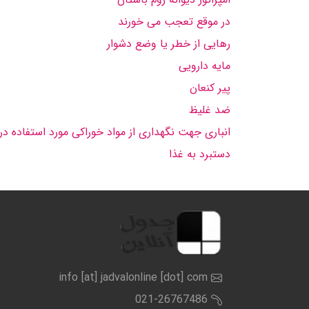
در موقع تعجب می خورند
رهایی از خطر یا وضع دشوار
مایه دارویی
پیر كنعان
ضد غلیظ
انباری جهت نگهداری از مواد خوراكی مورد استفاده در
دستبرد به غذا
info [at] jadvalonline [dot] com
021-26767486