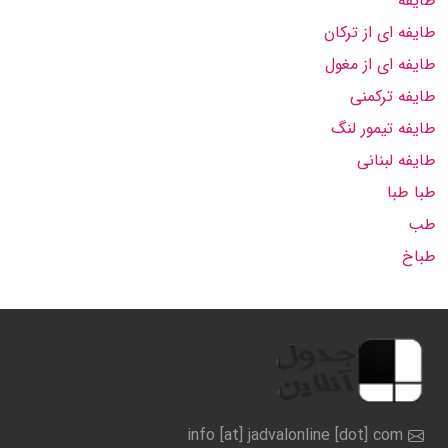
طایفه
طایفه ای از ترکان
طایفه ای از مغول
طایفه ترکمنی
طایفه تیمور لنگ
طایفه لبنانی
طبا طبا
طب
طباخ
info [at] jadvalonline [dot] com