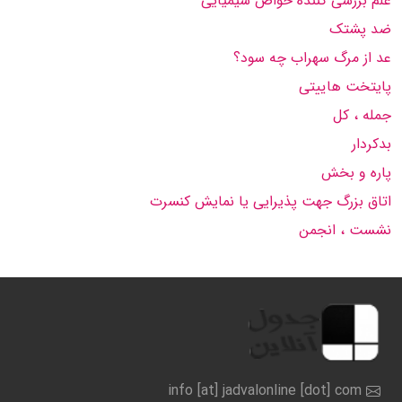
علم بررسی كننده خواص شیمیایی
ضد پشتک
عد از مرگ سهراب چه سود؟
پایتخت هاییتی
جمله ، کل
بدکردار
پاره و بخش
اتاق بزرگ جهت پذیرایی یا نمایش کنسرت
نشست ، انجمن
info [at] jadvalonline [dot] com