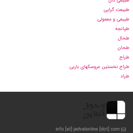
طبیعی دان
طبیعت گرایی
طبیعی و معمولی
طپانجه
طحال
طحان
طراح
طراح نخستین عروسکهای باربی
طراد
info [at] jadvalonline [dot] com