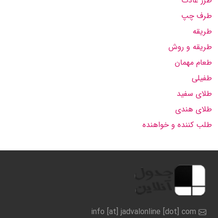
طرز عادت
طرف چپ
طریقه
طریقه و روش
طعام مهمان
طفیلی
طلای سفید
طلای هندی
طلب کننده و خواهنده
info [at] jadvalonline [dot] com