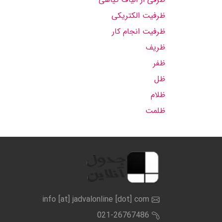
ظرفیت الکتریکی
ظرفیت انجام کار
ظریف
ظفر
ظل
ظلام
ظلمت
info [at] jadvalonline [dot] com
021-26767486