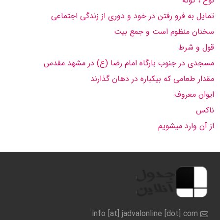
نوع ، گونه
تمایل به فرو رفتن در خود و دوری از زندگی اجتماعی
سخنان منظوم است و جمع بیت
قول و شرط
مسجدی در جنوب بارگاه امام رضا (ع) در مشهد مقدس
مقدار طعامی که بیکباره در دهان گذارند
ایوان معروف
ناکس
از آن وارد میشویم
info [at] jadvalonline [dot] com