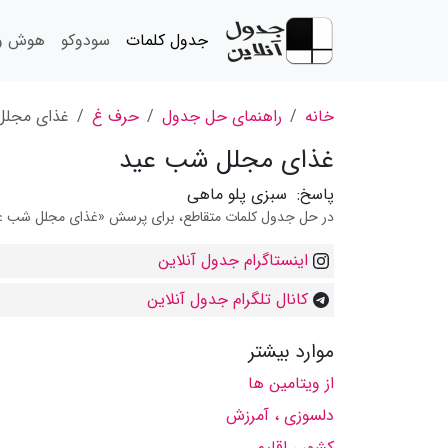
جدول کلمات
سودوکو
هوش و 
خانه
راهنمای حل جدول
حرف غ
غذای مجلل
غذای مجلل شب عید
پاسخ:
سبزی پلو ماهی
در حل جدول کلمات متقاطع، برای پرسش «غذای مجلل شب عید» 
اینستاگرام جدول آنلاین
کانال تلگرام جدول آنلاین
موارد بیشتر
از ویتامین ها
دلسوزی ، آمرزش
کشور ، اقلیم