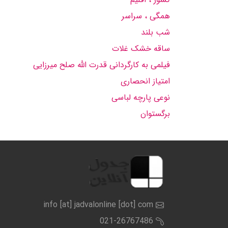
همگی ، سراسر
شب بلند
ساقه خشک غلات
فیلمی به کارگردانی قدرت الله صلح میرزایی
امتیاز انحصاری
نوعی پارچه لباسی
برگستوان
info [at] jadvalonline [dot] com
021-26767486