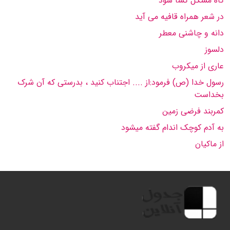
گاه مشکل گشا شود
در شعر همراه قافیه می آید
دانه و چاشنی معطر
دلسوز
عاری از میکروب
رسول خدا (ص) فرمود:از .... اجتناب کنید ، بدرستی که آن شرک
بخداست
کمربند فرضی زمین
به آدم کوچک اندام گفته میشود
از ماکیان