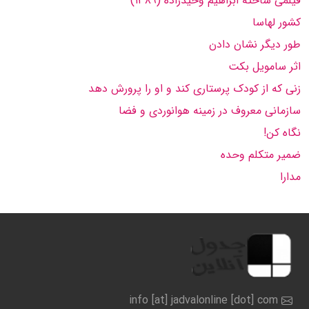
فیلمی ساخته ابراهیم وحیدزاده (۱۳۸۹)
کشور لهاسا
طور دیگر نشان دادن
اثر سامویل بکت
زنی که از کودک پرستاری کند و او را پرورش دهد
سازمانی معروف در زمینه هوانوردی و فضا
نگاه کن!
ضمیر متکلم وحده
مدارا
info [at] jadvalonline [dot] com