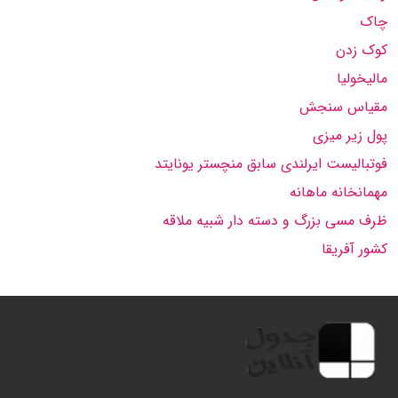
چاک
کوک زدن
مالیخولیا
مقیاس سنجش
پول زیر میزی
فوتبالیست ایرلندی سابق منچستر یونایتد
مهمانخانه ماهانه
ظرف مسی بزرگ و دسته دار شبیه ملاقه
کشور آفریقا