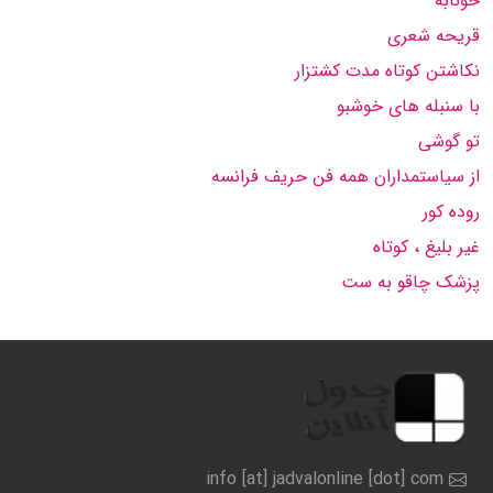
خونابه
قریحه شعری
نکاشتن کوتاه مدت کشتزار
با سنبله های خوشبو
تو گوشی
از سیاستمداران همه فن حریف فرانسه
روده کور
غیر بلیغ ، کوتاه
پزشک چاقو به ست
info [at] jadvalonline [dot] com