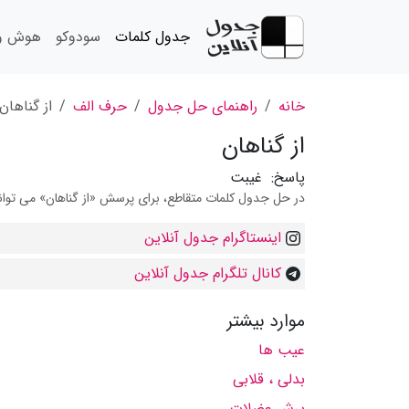
جدول کلمات
سودوکو
هوش و 
خانه
راهنمای حل جدول
حرف الف
از گناهان
از گناهان
پاسخ:
غیبت
در حل جدول کلمات متقاطع، برای پرسش «از گناهان» می توانید
اینستاگرام جدول آنلاین
کانال تلگرام جدول آنلاین
موارد بیشتر
عیب ها
بدلی ، قلابی
پرش عضلات