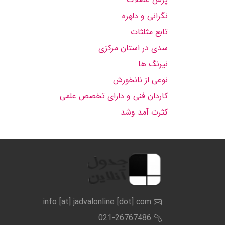
نگرانی و دلهره
تابع مثلثات
سدی در استان مرکزی
نیرنگ ها
نوعی از نانخورش
کاردان فنی و دارای تخصص علمی
کثرت آمد وشد
info [at] jadvalonline [dot] com
021-26767486