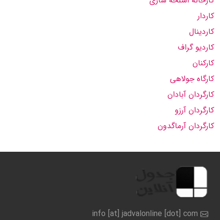
کارخانه اسلحه سازی
کاردار
کاردینال
کاردیو گراف
کارکنان
کارگاه جولاهی
کارگردان آبادان
کارگردان آرزو
کارگردان آرماگدون
info [at] jadvalonline [dot] com