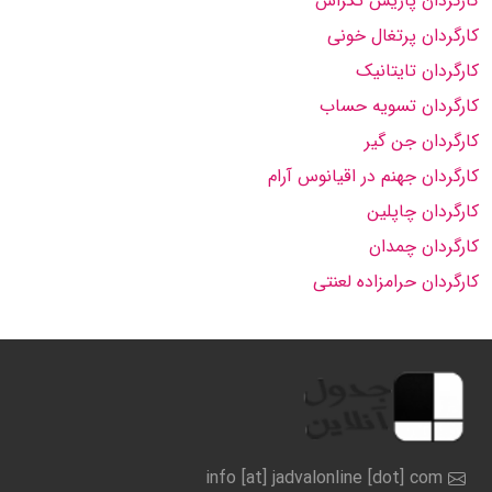
کارگردان پاریس تگزاس
کارگردان پرتغال خونی
کارگردان تایتانیک
کارگردان تسویه حساب
کارگردان جن گیر
کارگردان جهنم در اقیانوس آرام
کارگردان چاپلین
کارگردان چمدان
کارگردان حرامزاده لعنتی
info [at] jadvalonline [dot] com