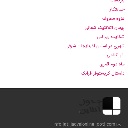
بازیافت
خیانتکار
غزوه معروف
پیمان اتلانتیک شمالی
شکایت زیر لبی
شهری در استان اذربایجان شرقی
اثر نظامی
ماه دوم قمری
داستان کریستوفر فرانک
info [at] jadvalonline [dot] com