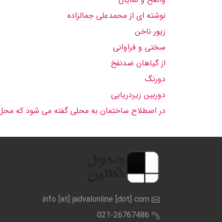
نوشته ای از محمدعلی جمالزاده
زیور ناخن
سختی و فراوانی
از گیاهان ضدنفخ
دورنگ
دوربین زیردریایی
در اصطلاح ساختمان به محلی گفته می شود که محل 
info [at] jadvalonline [dot] com
021-26767486