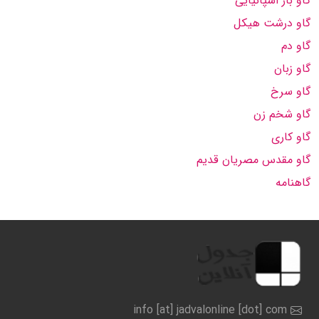
گاو باز اسپانیایی
گاو درشت هیکل
گاو دم
گاو زبان
گاو سرخ
گاو شخم زن
گاو کاری
گاو مقدس مصریان قدیم
گاهنامه
info [at] jadvalonline [dot] com