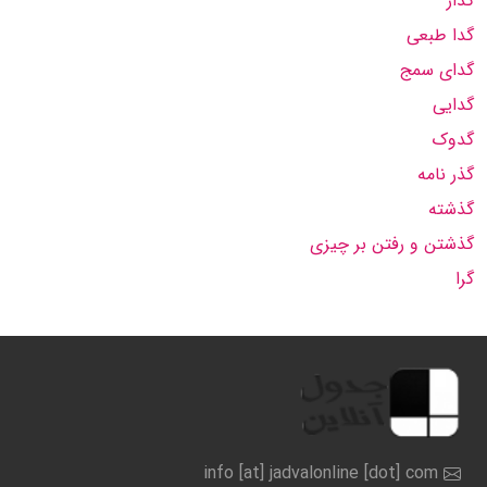
گدار
گدا طبعی
گدای سمج
گدایی
گدوک
گذر نامه
گذشته
گذشتن و رفتن بر چیزی
گرا
info [at] jadvalonline [dot] com