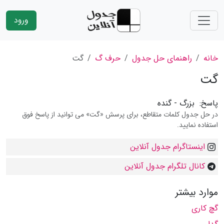
ورود
خانه
راهنمای حل جدول
حرف گ
گت
گت
پاسخ:
بزرگ - گنده
در حل جدول کلمات متقاطع، برای پرسش «گت» می توانید از پاسخ فوق
استفاده نمایید.
اینستاگرام جدول آنلاین
کانال تلگرام جدول آنلاین
موارد بیشتر
گچ کاری